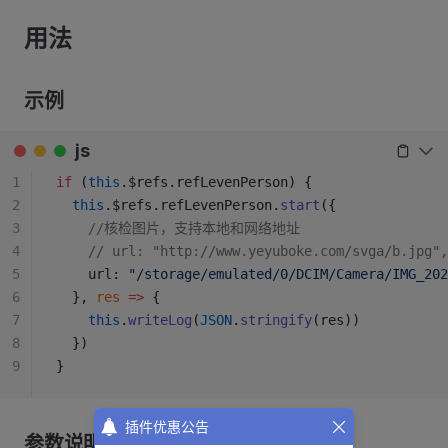
用法
示例
js
1
if
 (
this
.$refs.refLevenPerson) {
2
  this
.$refs.refLevenPerson.
start
({
3
    //核检图片，支持本地和网络地址
4
    // url: "http://www.yeyuboke.com/svga/b.jpg",
5
    url: 
"/storage/emulated/0/DCIM/Camera/IMG_202
6
  }, 
res
 =>
 {
7
    this
.
writeLog
(
JSON
.
stringify
(res))
8
  })
9
}
插件优惠公告
参数说明