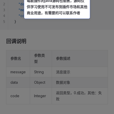
每款插件的java源码也销售，源码仅
2
  "data"
: {},
供学习使用不可发布到插件市场和其他
3
  "message"
: 
"核检成功"
,
商业用途，有需要的可以联系作者
4
  "code"
: 
0
5
}
回调说明
参数类
参数名
参数描述
型
message
String
消息提示
data
Object
数据对象
返回类型，0.成功，其他：失
code
Integer
败