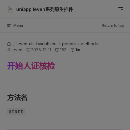
Skip to content
uniapp leven系列原生插件
Menu
Return to top
leven-uts-baiduFace
/
person
/
methods
/
leven
2025-12-11
153
1m
开始人证核检
方法名
start