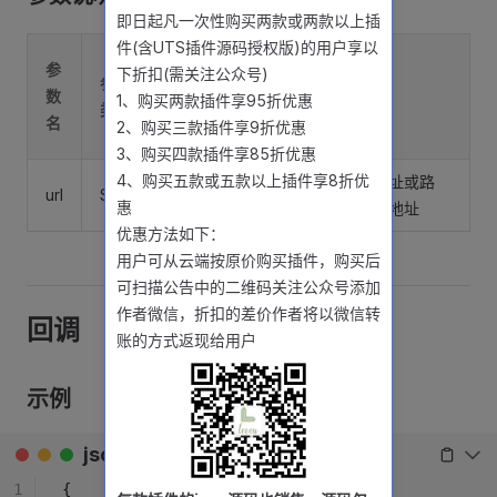
即日起凡一次性购买两款或两款以上插
件(含UTS插件源码授权版)的用户享以
是
参
默
下折扣(需关注公众号)
参数
否
数
认
参数描述
1、购买两款插件享95折优惠
类型
必
名
值
2、购买三款插件享9折优惠
填
3、购买四款插件享85折优惠
4、购买五款或五款以上插件享8折优
核检图片的地址或路
url
String
是
无
惠
径，支持网络地址
优惠方法如下：
用户可从云端按原价购买插件，购买后
可扫描公告中的二维码关注公众号添加
作者微信，折扣的差价作者将以微信转
回调
账的方式返现给用户
示例
json
1
{