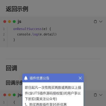
返回示例
js
1
onResultSuccess
(e) {
2
  console.
log
(e.detail)
3
}
回调
插件优惠公告
回调示例
即日起凡一次性购买两款或两款以上插
件(含UTS插件源码授权版)的用户享以
json
下折扣(需关注公众号)
1
{
1、购买两款插件享95折优惠