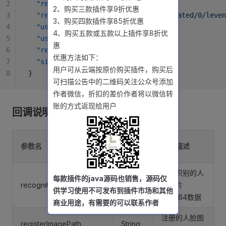
2
  "recognitionImageBase64"
: 
""
,
2、购买三款插件享9折优惠
3
  "registerImagePath"
: 
"/storage/emulated/0/leven
3、购买四款插件享85折优惠
4
  "userName"
: 
"leven1"
,
4、购买五款或五款以上插件享8折优
5
  "userId"
: 
"123456"
,
惠
6
  "registerTime"
: 
1726799590442
,
优惠方法如下：
7
  "similar"
: 
0.9583905339241028
用户可从云端按原价购买插件，购买后
8
}
可扫描公告中的二维码关注公众号添加
作者微信，折扣的差价作者将以微信转
账的方式返现给用户
回调说明
参数类
参数名
参数描述
型
当前识别的人
每款插件的java源码也销售，源码仅
recognitionImageBase64
String
脸图片
供学习使用不可发布到插件市场和其他
base64数据
商业用途，有需要的可以联系作者
注册的人脸图
registerImagePath
String