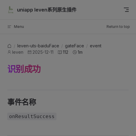
Skip to content
uniapp leven系列原生插件
Menu
Return to top
leven-uts-baiduFace
/
gateFace
/
event
/
leven
2025-12-11
112
1m
识别成功
事件名称
onResultSuccess