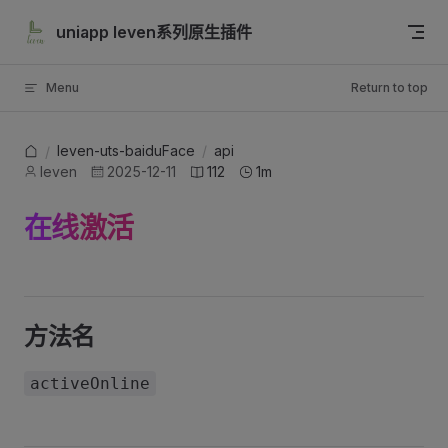
Skip to content
uniapp leven系列原生插件
Menu
Return to top
leven-uts-baiduFace
/
api
/
leven
2025-12-11
112
1m
在线激活
方法名
activeOnline