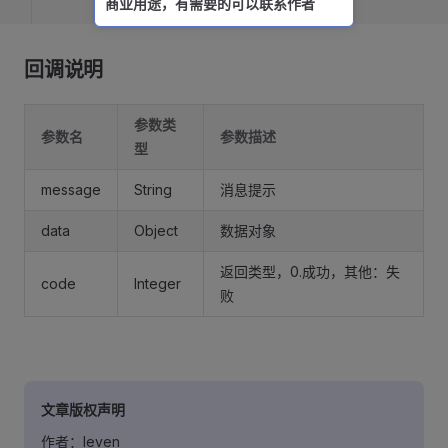
商业用途，有需要的可以联系作者
回调说明
参数类
参数名
参数描述
型
message
String
消息提示
data
Object
数据对象
返回类型，0.成功，其他：失
code
Integer
败
文章版权声明
作者：leven