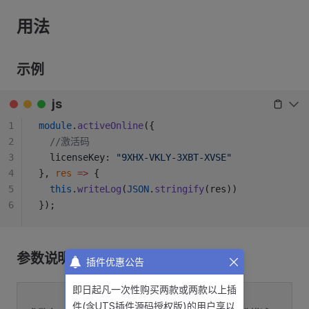
用法
示例
js
1
module
.
activeOnline
({
2
  //激活码
3
  licenseKey: 
"9XHX-VKLY-3XBT-XVSE"
4
}, 
res
 =>
 {
5
  this
.
writeLog
(
JSON
.
stringify
(res))
6
});
参数说明
插件优惠公告
即日起凡一次性购买两款或两款以上插
默
参数
是否
件(含UTS插件源码授权版)的用户享以