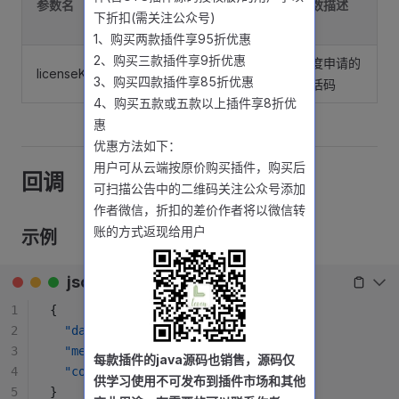
参数名
认
参数描述
类型
必填
下折扣(需关注公众号)
值
1、购买两款插件享95折优惠
2、购买三款插件享9折优惠
百度申请的
licenseKey
String
是
无
3、购买四款插件享85折优惠
激活码
4、购买五款或五款以上插件享8折优
惠
优惠方法如下：
用户可从云端按原价购买插件，购买后
回调
可扫描公告中的二维码关注公众号添加
作者微信，折扣的差价作者将以微信转
账的方式返现给用户
示例
json
1
{
2
  "data"
: {},
3
  "message"
: 
""
,
每款插件的java源码也销售，源码仅
4
  "code"
: 
0
供学习使用不可发布到插件市场和其他
5
}