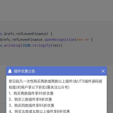
s
.$refs.refLevenFinance) {
$refs.refLevenFinance.
openRecognition
(
res
 =>
 {
s
.
writeLog
(
JSON
.
stringify
(res))
插件优惠公告
即日起凡一次性购买两款或两款以上插件(含UTS插件源码授
权版)的用户享以下折扣(需关注公众号)
1、购买两款插件享95折优惠
2、购买三款插件享9折优惠
3、购买四款插件享85折优惠
4、购买五款或五款以上插件享8折优惠