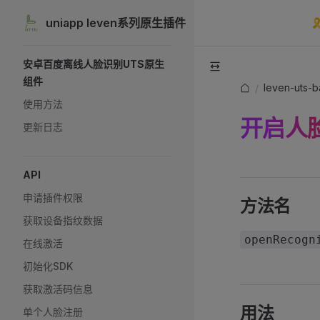
Mai
uniapp leven系列原生插件

Skip to content
Sidebar Navigation
安卓百度离线人脸识别UTS原生
组件
leven-uts-
/
使用方法
开启人
更新日志
API
申请插件权限
方法名
获取设备指纹数据
openRecogn
在线激活
初始化SDK
获取激活码信息
用法
单个人脸注册