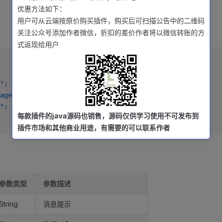
优惠方法如下：
用户可从云端按原价购买插件，购买后可扫描公告中的二维码
关注公众号添加作者微信，折扣的差价作者将以微信转账的方
式返现给用户
"
: {},
age"
: 
""
,
"
: 
0
每款插件的java源码也销售，源码仅供学习使用不可发布到
插件市场和其他商业用途，有需要的可以联系作者
参数类型
参数描述
String
消息提示