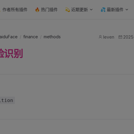
n Navigation
️ 作者所有插件
🔥 热门插件
💫 近期更新
💦 最新插件
baiduFace
/
finance
/
methods
leven
2025-
脸识别
ition