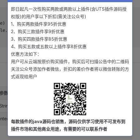
即日起凡一次性购买两款或两款以上插件(含UTS插件源码授
权版)的用户享以下折扣(需关注公众号)
e) {
1、购买两款插件享95折优惠
le.
log
(e.detail)
2、购买三款插件享9折优惠
3、购买四款插件享85折优惠
4、购买五款或五款以上插件享8折优惠
优惠方法如下：
用户可从云端按原价购买插件，购买后可扫描公告中的二维码
关注公众号添加作者微信，折扣的差价作者将以微信转账的方
式返现给用户
参数类型
参数描述
String
消息提示
Integer
返回类型，0.成功，其他：失败
每款插件的java源码也销售，源码仅供学习使用不可发布到
插件市场和其他商业用途，有需要的可以联系作者