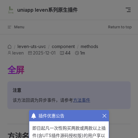
Skip to content
uniapp leven系列原生插件
Menu
Return to top
leven-uts-uvc
/
component
/
methods
/
leven
2025-12-01
44
1m
全屏
注意
该方法回调为异步事件，请参考
方法事件
插件优惠公告
即日起凡一次性购买两款或两款以上插
方法名
件(含UTS插件源码授权版)的用户享以